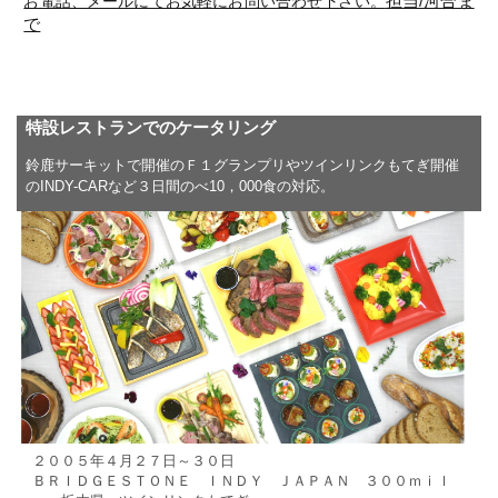
担当/河合ま
お電話、メールにてお気軽にお問い合わせ下さい。
で
特設レストランでのケータリング
鈴鹿サーキットで開催のＦ１グランプリやツインリンクもてぎ開催
のINDY-CARなど３日間のべ10，000食の対応。
２００５年４月２７日～３０日
ＢＲＩＤＧＥＳＴＯＮＥ ＩＮＤＹ ＪＡＰＡＮ ３００ｍｉｌ