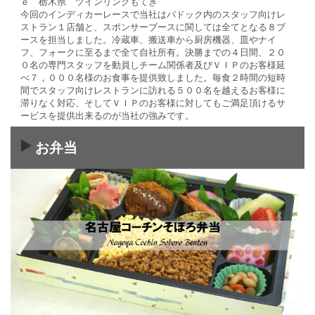
ｅ 栃木県 ツインリンクもてぎ
今回のインディカーレースで当社はパドック内のスタッフ向けレ
ストラン１店舗と、スポンサーブースに関しては全てとなる８ブ
ースを担当しました。冷蔵車、搬送車から厨房機器、皿やナイ
フ、フォークに至るまで全て自社所有。決勝までの４日間、２０
０名の専門スタッフを動員しチーム関係者及びＶＩＰのお客様延
べ７，０００名様のお食事を提供致しました。毎食２時間の短時
間でスタッフ向けレストランに訪れる５００名を越えるお客様に
滞りなく対応、そしてＶＩＰのお客様に対してもご満足頂けるサ
ービスを提供出来るのが当社の強みです。
お弁当